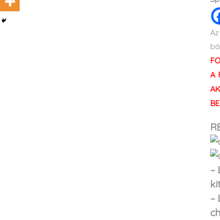
Az
bá
FO
A 
AK
BE
R
– 
ki
– 
c