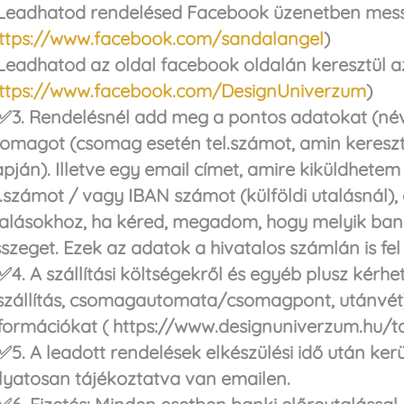
 Leadhatod rendelésed Facebook üzenetben mes
ttps://www.facebook.com/sandalangel
)
Leadhatod az oldal facebook oldalán keresztül 
ttps://www.facebook.com/DesignUniverzum
)
3. Rendelésnél add meg a pontos adatokat (né
omagot (csomag esetén tel.számot, amin keresztül 
pján). Illetve egy email címet, amire kiküldhete
.számot / vagy IBAN számot (külföldi utalásnál),
alásokhoz, ha kéred, megadom, hogy melyik bankh
szeget. Ezek az adatok a hivatalos számlán is fe
4. A szállítási költségekről és egyéb plusz kérh
szállítás, csomagautomata/csomagpont, utánvét)
formációkat ( https://www.designuniverzum.hu/ta
5. A leadott rendelések elkészülési idő után ker
lyatosan tájékoztatva van emailen.