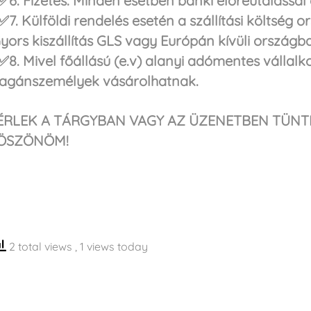
6. Fizetés: Minden esetben banki előreutalással
7. Külföldi rendelés esetén a szállítási költség
yors kiszállítás GLS vagy Európán kívüli ország
8. Mivel főállású (e.v) alanyi adómentes vállal
agánszemélyek vásárolhatnak.
ÉRLEK A TÁRGYBAN VAGY AZ ÜZENETBEN TÜNTE
ÖSZÖNÖM!
2 total views
, 1 views today