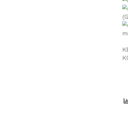
(G
m
K
K