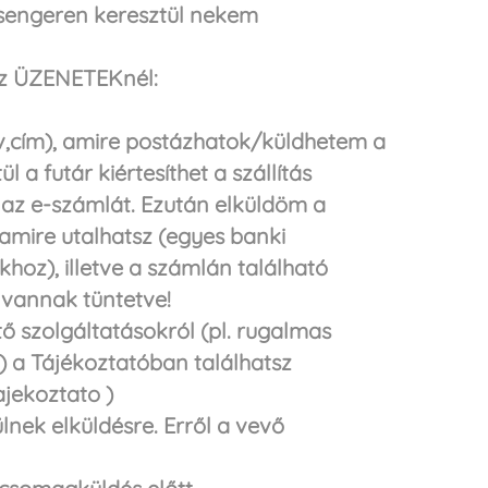
sengeren keresztül nekem
az ÜZENETEKnél:
v,cím), amire postázhatok/küldhetem a
a futár kiértesíthet a szállítás
m az e-számlát. Ezután elküldöm a
 amire utalhatsz (egyes banki
oz), illetve a számlán található
l vannak tüntetve!
ető szolgáltatásokról (pl. rugalmas
 a Tájékoztatóban találhatsz
jekoztato )
ülnek elküldésre. Erről a vevő