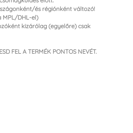
 csomagküldés előtt.
 országonként/és régiónként változó!
ba MPL/DHL-el)
kozóként kizárólag (egyelőre) csak
SD FEL A TERMÉK PONTOS NEVÉT.