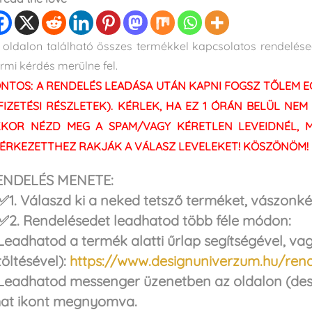
 oldalon található összes termékkel kapcsolatos rendelésedet 
rmi kérdés merülne fel.
NTOS: A RENDELÉS LEADÁSA UTÁN KAPNI FOGSZ TŐLEM EG
FIZETÉSI RÉSZLETEK). KÉRLEK, HA EZ 1 ÓRÁN BELÜL NE
KOR NÉZD MEG A SPAM/VAGY KÉRETLEN LEVEIDNÉL, M
ÉRKEZETTHEZ RAKJÁK A VÁLASZ LEVELEKET! KÖSZÖNÖM!
ENDELÉS MENETE:
1. Válaszd ki a neked tetsző terméket, vászonké
2. Rendelésedet leadhatod több féle módon:
Leadhatod a termék alatti űrlap segítségével, v
töltésével):
https://www.designuniverzum.hu/rend
Leadhatod messenger üzenetben az oldalon (desi
hat ikont megnyomva.