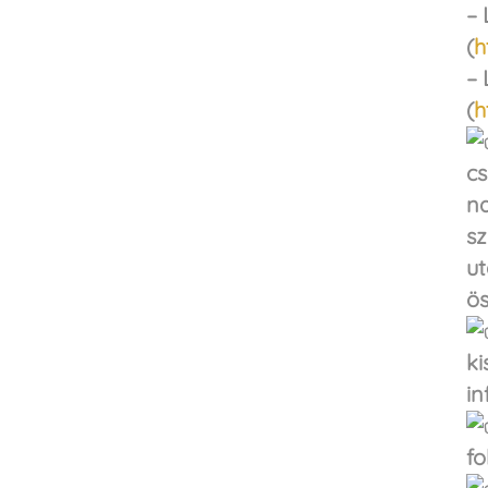
–
(
h
– 
(
h
cs
na
sz
ut
ös
ki
in
fo